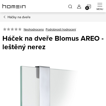
Přejít
NÁKUP
na
obsah
Háčky na dveře
KOŠÍK
Neohodnoceno
Podrobnosti hodnocení
Háček na dveře Blomus AREO -
leštěný nerez