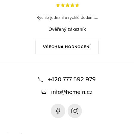
Rychlé jednaní a rychlé dodání.....
Ověřený zákazník
VŠECHNA HODNOCENÍ
Z
á
+420 777 592 979
p
info
@
homein.cz
a
t
í