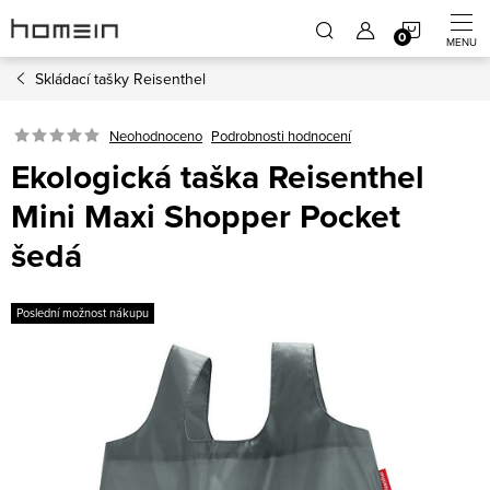
Přejít
NÁKUP
na
obsah
Skládací tašky Reisenthel
KOŠÍK
Neohodnoceno
Podrobnosti hodnocení
Ekologická taška Reisenthel
Mini Maxi Shopper Pocket
šedá
Poslední možnost nákupu