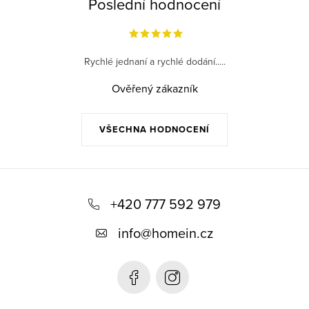
Poslední hodnocení
Rychlé jednaní a rychlé dodání.....
Ověřený zákazník
VŠECHNA HODNOCENÍ
Z
á
+420 777 592 979
p
info
@
homein.cz
a
t
í