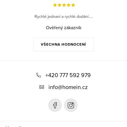
Rychlé jednaní a rychlé dodání.....
Ověřený zákazník
VŠECHNA HODNOCENÍ
Z
á
+420 777 592 979
p
info
@
homein.cz
a
t
í