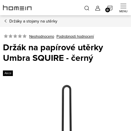
Přejít
NÁKUP
na
obsah
Držáky a stojany na utěrky
KOŠÍK
Neohodnoceno
Podrobnosti hodnocení
Držák na papírové utěrky
Umbra SQUIRE - černý
Akce