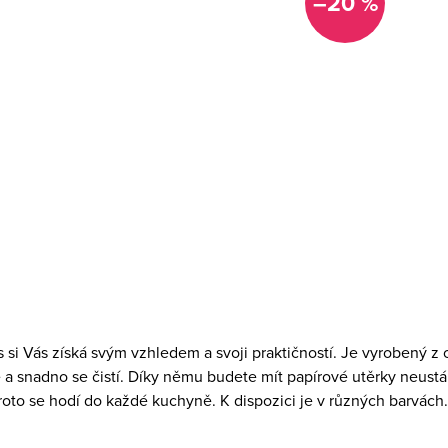
–20 %
us
si Vás získá svým vzhledem a svoji praktičností. Je
vyrobený z o
a snadno se čistí. Díky němu budete mít papírové utěrky neustá
roto se hodí do každé kuchyně. K dispozici je v různých barvách.