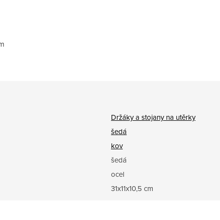
cm
Držáky a stojany na utěrky
šedá
kov
šedá
ocel
31x11x10,5 cm