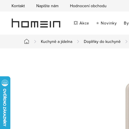
Přejít
Kontakt
Napište nám
Hodnocení obchodu
na
obsah
💥 Akce
⭐ Novinky
By
Kuchyně a jídelna
Doplňky do kuchyně
Domů