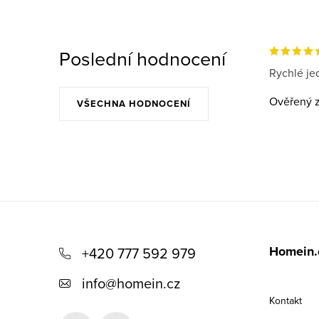
Poslední hodnocení
Rychlé jed
Ověřený z
VŠECHNA HODNOCENÍ
Z
á
Homein.
+420 777 592 979
p
info
@
homein.cz
a
Kontakt