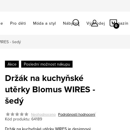
NÁKU
ce
Pro děti
Móda a styl
Nábytek
Výprodej
Magazín
KOŠÍ
IRES - šedý
Akce
Poslední možnost nákupu
Držák na kuchyňské
utěrky Blomus WIRES -
šedý
Neohodnoceno
Podrobnosti hodnocení
Kód produktu:
64189
Držák na kuchyňské utěrky WIRES je designový