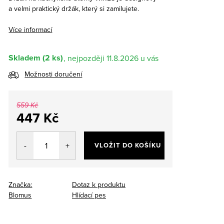
a velmi praktický držák, který si zamilujete.
Více informací
Skladem
(2 ks)
11.8.2026
Možnosti doručení
559 Kč
447 Kč
Měrná
cena:
VLOŽIT DO KOŠÍKU
Značka:
Dotaz k produktu
Blomus
Hlídací pes