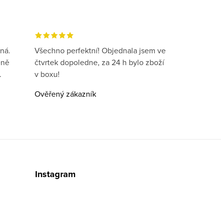
ná.
Všechno perfektní! Objednala jsem ve
eně
čtvrtek dopoledne, za 24 h bylo zboží
.
v boxu!
Ověřený zákazník
Instagram