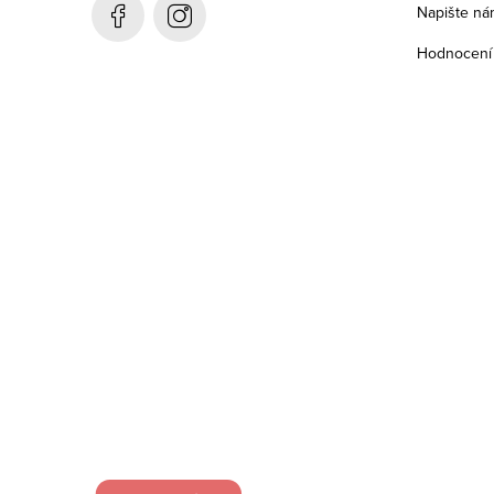
t
Napište ná
í
Hodnocení