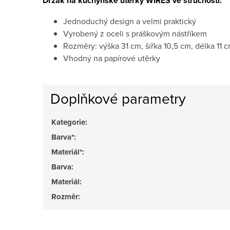
Držák na kuchyňské utěrky WIRES ve stručnosti:
Jednoduchý design a velmi praktický
Vyrobený z oceli s práškovým nástříkem
Rozměry: výška 31 cm, šířka 10,5 cm, délka 11 
Vhodný na papírové utěrky
Doplňkové parametry
Kategorie
:
Barva*
:
Materiál*
:
Barva
:
Materiál
:
Rozměr
: