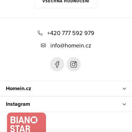
VŠECHNA HODNOCENÍ
Z
á
+420 777 592 979
p
info
@
homein.cz
a
t
í
Homein.cz
Instagram