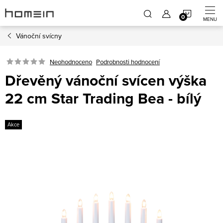
Přejít
NÁKUP
na
obsah
Vánoční svícny
KOŠÍK
Neohodnoceno
Podrobnosti hodnocení
Dřevěný vánoční svícen výška
22 cm Star Trading Bea - bílý
Akce