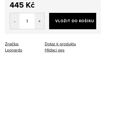
445 Kč
Měrná
cena:
VLOŽIT DO KOŠÍKU
Značka:
Dotaz k produktu
Leonardo
Hlídací pes