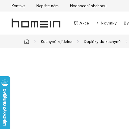
Přejít
Kontakt
Napište nám
Hodnocení obchodu
na
obsah
💥 Akce
⭐ Novinky
By
Kuchyně a jídelna
Doplňky do kuchyně
Domů