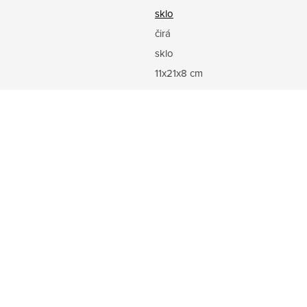
sklo
čirá
sklo
11x21x8 cm