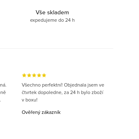
Vše skladem
expedujeme do 24 h
ná.
Všechno perfektní! Objednala jsem ve
eně
čtvrtek dopoledne, za 24 h bylo zboží
.
v boxu!
Ověřený zákazník