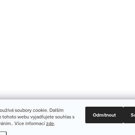
oužívá soubory cookie. Dalším
Odmítnout
S
 tohoto webu vyjadřujete souhlas s
váním.. Více informací
zde
.
vit nastavení cookies