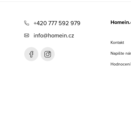
Z
á
Homein.
+420 777 592 979
p
info
@
homein.cz
a
Kontakt
t
Napište ná
í
Hodnocení