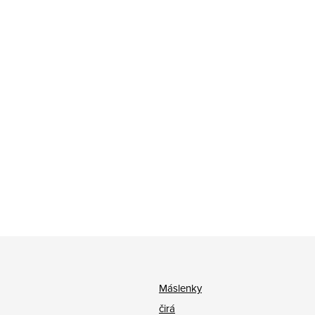
Máslenky
čirá