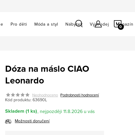
NÁKU
ce
Pro děti
Móda a styl
Nábytek
Výprodej
Magazín
KOŠÍ
Dóza na máslo CIAO
Leonardo
Neohodnoceno
Podrobnosti hodnocení
Kód produktu:
63690L
Skladem
(1 ks)
11.8.2026
Možnosti doručení