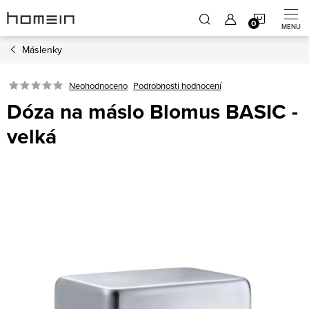
Přejít
NÁKUP
na
obsah
Máslenky
KOŠÍK
Neohodnoceno
Podrobnosti hodnocení
Dóza na máslo Blomus BASIC -
velká