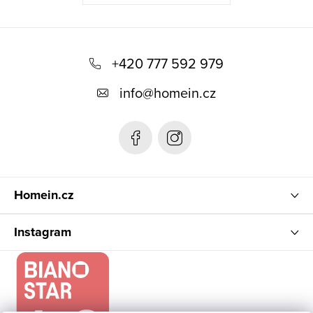
Z
á
+420 777 592 979
p
info
@
homein.cz
a
t
í
Homein.cz
Instagram