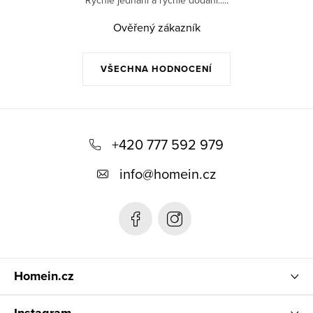
Rychlé jednaní a rychlé dodání.....
Ověřený zákazník
VŠECHNA HODNOCENÍ
Z
á
+420 777 592 979
p
info
@
homein.cz
a
t
í
Homein.cz