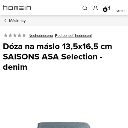
Přejít
NÁKUP
na
obsah
Máslenky
KOŠÍK
Neohodnoceno
Podrobnosti hodnocení
Dóza na máslo 13,5x16,5 cm
SAISONS ASA Selection -
denim