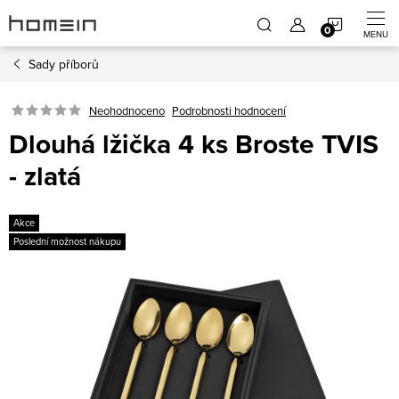
Přejít
NÁKUP
na
obsah
Sady příborů
KOŠÍK
Neohodnoceno
Podrobnosti hodnocení
Dlouhá lžička 4 ks Broste TVIS
- zlatá
Akce
Poslední možnost nákupu