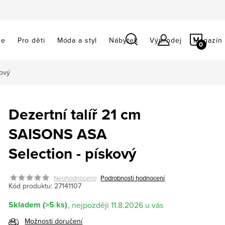
NÁKU
ce
Pro děti
Móda a styl
Nábytek
Výprodej
Magazín
KOŠÍ
kový
Dezertní talíř 21 cm
SAISONS ASA
Selection - pískový
Neohodnoceno
Podrobnosti hodnocení
Kód produktu:
27141107
Skladem
(>5 ks)
11.8.2026
Možnosti doručení