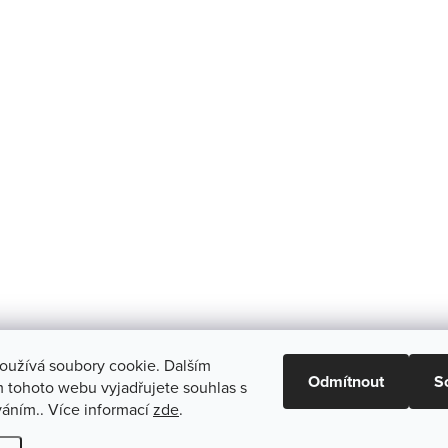
oužívá soubory cookie. Dalším
Odmítnout
S
 tohoto webu vyjadřujete souhlas s
váním.. Více informací
zde
.
vit nastavení cookies