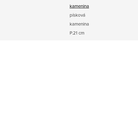
kamenina
písková
kamenina
P.21 cm