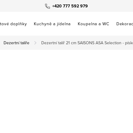
+420 777 592 979
tové doplňky
Kuchyně a jídelna
Koupelna a WC
Dekora
Dezertní talíře
Dezertní talíř 21 cm SAISONS ASA Selection - pís