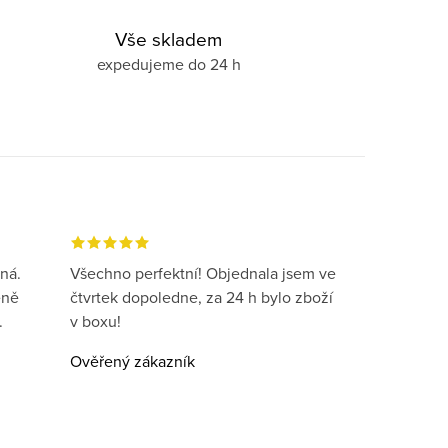
Vše skladem
expedujeme do 24 h
ná.
Všechno perfektní! Objednala jsem ve
eně
čtvrtek dopoledne, za 24 h bylo zboží
.
v boxu!
Ověřený zákazník