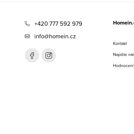
Z
á
Homein.
+420 777 592 979
p
info
@
homein.cz
a
Kontakt
t
Napište ná
í
Hodnocení