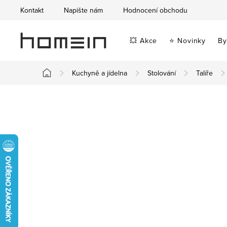
Přejít
Kontakt
Napište nám
Hodnocení obchodu
na
obsah
💥 Akce
⭐ Novinky
By
Kuchyně a jídelna
Stolování
Talíře
Domů