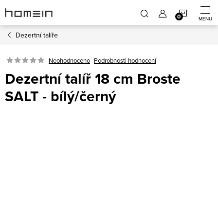
Přejít
NÁKUP
na
obsah
Dezertní talíře
KOŠÍK
Neohodnoceno
Podrobnosti hodnocení
Dezertní talíř 18 cm Broste
SALT - bílý/černý