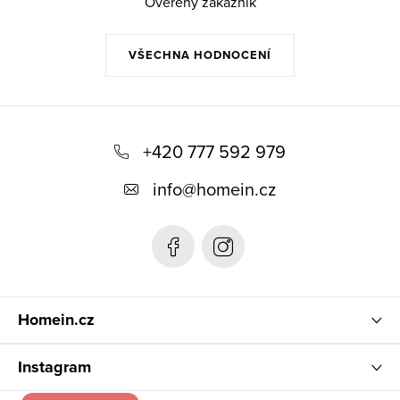
Ověřený zákazník
VŠECHNA HODNOCENÍ
Z
á
+420 777 592 979
p
info
@
homein.cz
a
t
í
Homein.cz
Instagram