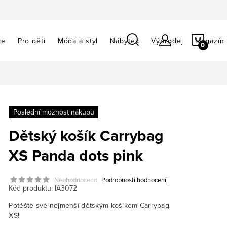
NÁKU
ce
Pro děti
Móda a styl
Nábytek
Výprodej
Magazín
KOŠÍ
Poslední možnost nákupu
Dětský košík Carrybag
XS Panda dots pink
Neohodnoceno
Podrobnosti hodnocení
Kód produktu:
IA3072
Potěšte své nejmenší dětským košíkem Carrybag
XS!