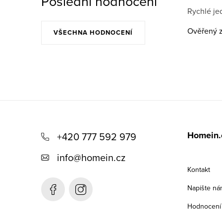
Poslední hodnocení
Rychlé jed
Ověřený z
VŠECHNA HODNOCENÍ
Z
á
Homein.
+420 777 592 979
p
info
@
homein.cz
a
Kontakt
t
Napište ná
í
Hodnocení