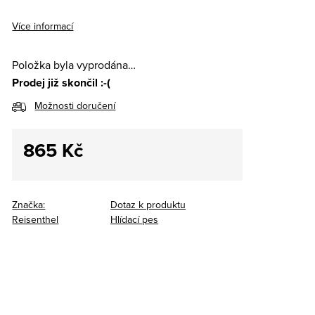
Více informací
Položka byla vyprodána…
Prodej již skončil :-(
Možnosti doručení
865 Kč
Měrná
cena:
Značka:
Dotaz k produktu
Reisenthel
Hlídací pes