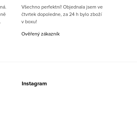
ná.
Všechno perfektní! Objednala jsem ve
eně
čtvrtek dopoledne, za 24 h bylo zboží
.
v boxu!
Ověřený zákazník
Instagram