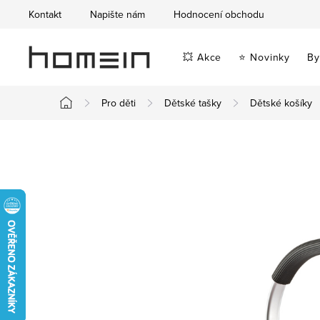
Přejít
Kontakt
Napište nám
Hodnocení obchodu
na
obsah
💥 Akce
⭐ Novinky
By
Pro děti
Dětské tašky
Dětské košíky
Domů