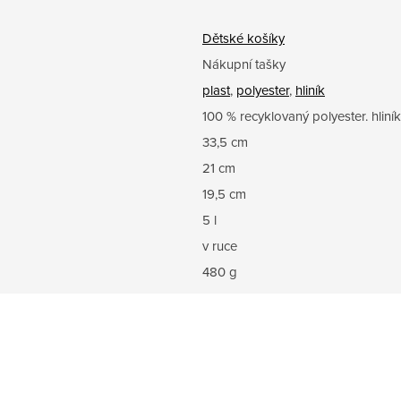
Dětské košíky
Nákupní tašky
plast
,
polyester
,
hliník
100 % recyklovaný polyester. hliník
33,5 cm
21 cm
19,5 cm
5 l
v ruce
480 g