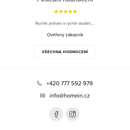
Rychlé jednaní a rychlé dodání.....
Ověřený zákazník
VŠECHNA HODNOCENÍ
Z
á
+420 777 592 979
p
info
@
homein.cz
a
t
í