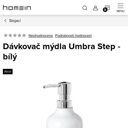
Přejít
NÁKUP
na
obsah
Stojací
KOŠÍK
Neohodnoceno
Podrobnosti hodnocení
Dávkovač mýdla Umbra Step -
bílý
Akce