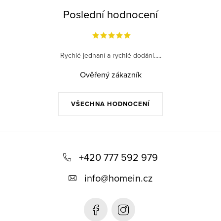
Poslední hodnocení
Rychlé jednaní a rychlé dodání.....
Ověřený zákazník
VŠECHNA HODNOCENÍ
Z
á
+420 777 592 979
p
info
@
homein.cz
a
t