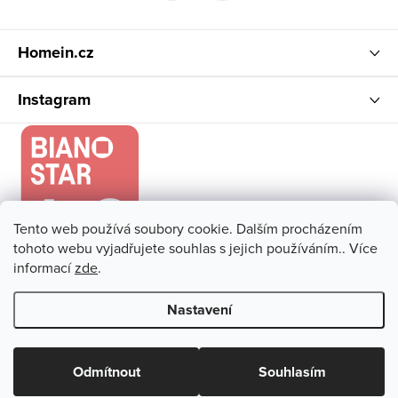
í
Homein.cz
Instagram
Tento web používá soubory cookie. Dalším procházením
tohoto webu vyjadřujete souhlas s jejich používáním.. Více
informací
zde
.
Nastavení
Copyright 2026
Homein.cz
. Všechna práva vyhrazena.
Upravit
nastavení cookies
Odmítnout
Souhlasím
Vytvořil Shoptet