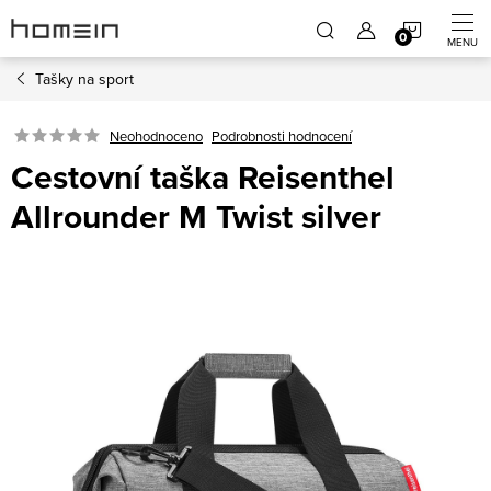
Přejít
NÁKUP
na
obsah
Tašky na sport
KOŠÍK
Neohodnoceno
Podrobnosti hodnocení
Cestovní taška Reisenthel
Allrounder M Twist silver