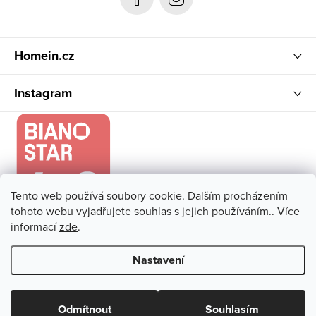
í
Homein.cz
Instagram
Tento web používá soubory cookie. Dalším procházením
tohoto webu vyjadřujete souhlas s jejich používáním.. Více
informací
zde
.
Nastavení
Copyright 2026
Homein.cz
. Všechna práva vyhrazena.
Upravit
nastavení cookies
Odmítnout
Souhlasím