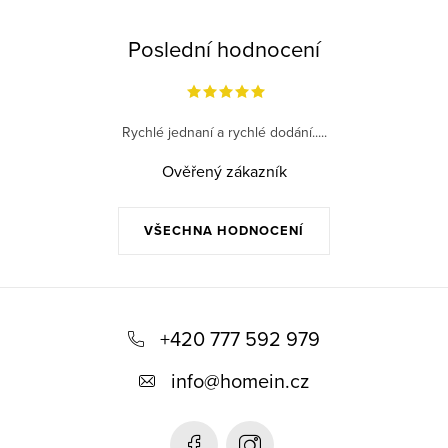
Poslední hodnocení
Rychlé jednaní a rychlé dodání.....
Ověřený zákazník
VŠECHNA HODNOCENÍ
Z
á
+420 777 592 979
p
info
@
homein.cz
a
t