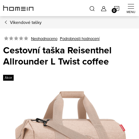
Přejít
NÁKUP
na
obsah
Víkendové tašky
KOŠÍK
Neohodnoceno
Podrobnosti hodnocení
Cestovní taška Reisenthel
Allrounder L Twist coffee
Akce