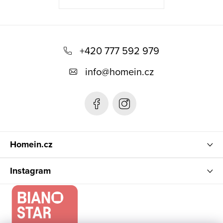
Z
á
+420 777 592 979
p
info
@
homein.cz
a
t
í
Homein.cz
Instagram