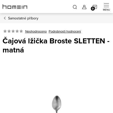
Přejít
NÁKUP
na
obsah
Samostatné příbory
KOŠÍK
Neohodnoceno
Podrobnosti hodnocení
Čajová lžička Broste SLETTEN -
matná