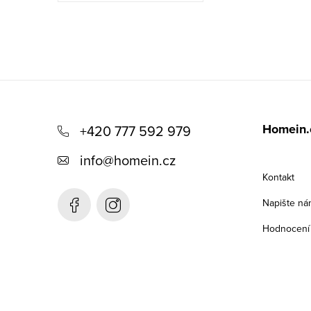
Z
á
Homein.
+420 777 592 979
p
info
@
homein.cz
a
Kontakt
t
Napište ná
í
Hodnocení