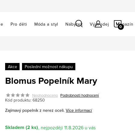
NÁKU
ce
Pro děti
Móda a styl
Nábytek
Výprodej
Magazín
KOŠÍ
Akce
Poslední možnost nákupu
Blomus Popelník Mary
Neohodnoceno
Podrobnosti hodnocení
Kód produktu:
68250
Zajímavý popelník z nerez oceli.
Více informací
Skladem
(2 ks)
11.8.2026