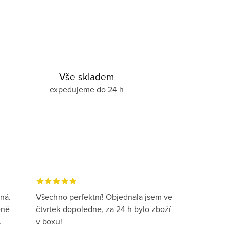
Vše skladem
expedujeme do 24 h
ná.
Všechno perfektní! Objednala jsem ve
eně
čtvrtek dopoledne, za 24 h bylo zboží
.
v boxu!