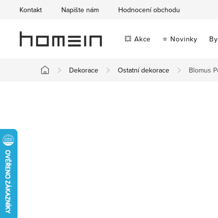
Přejít
Kontakt
Napište nám
Hodnocení obchodu
na
obsah
💥 Akce
⭐ Novinky
By
Dekorace
Ostatní dekorace
Blomus P
Domů