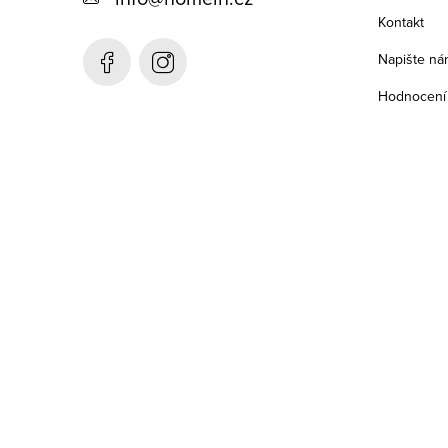
a
Kontakt
t
Napište ná
í
Hodnocení