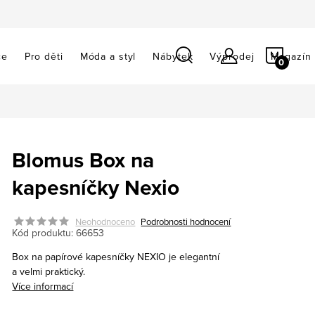
NÁKU
ce
Pro děti
Móda a styl
Nábytek
Výprodej
Magazín
KOŠÍ
Blomus Box na
kapesníčky Nexio
Neohodnoceno
Podrobnosti hodnocení
Kód produktu:
66653
Box na papírové kapesníčky NEXIO je elegantní
a velmi praktický.
Více informací