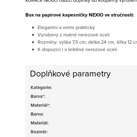
Kolekce NEXIO nabizí doplňky do koupelny vyrobené
Box na papírové kapesníčky NEXIO ve stručnosti:
Elegantní a velmi praktický
Vyrobený z matné nerezové oceli
Rozměry: výška 7,5 cm, délka 24 cm, šířka 12 
K dispozici i v leštěné nerezové oceli
Doplňkové parametry
Kategorie
:
Barva*
:
Materiál*
:
Barva
:
Materiál
:
Rozměr
: