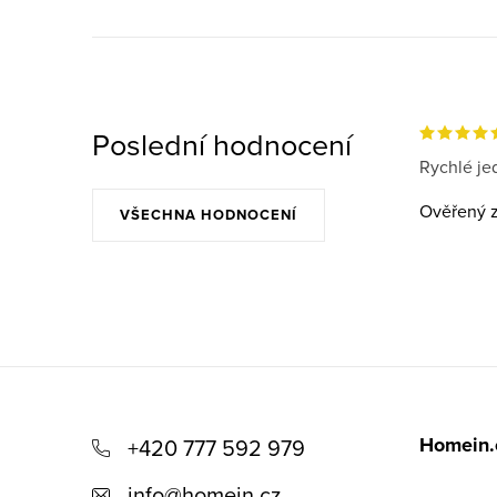
Poslední hodnocení
Rychlé jed
Ověřený z
VŠECHNA HODNOCENÍ
Z
á
Homein.
+420 777 592 979
p
info
@
homein.cz