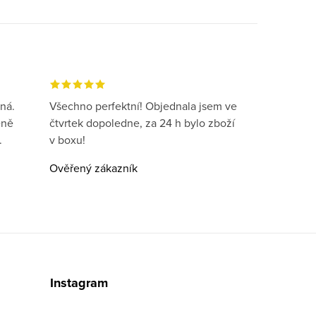
ná.
Všechno perfektní! Objednala jsem ve
eně
čtvrtek dopoledne, za 24 h bylo zboží
.
v boxu!
Ověřený zákazník
Instagram