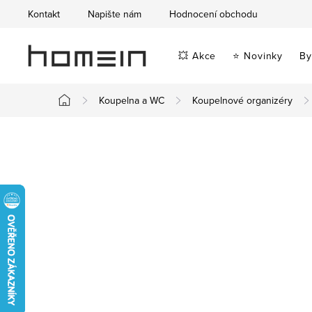
Přejít
Kontakt
Napište nám
Hodnocení obchodu
na
obsah
💥 Akce
⭐ Novinky
By
Koupelna a WC
Koupelnové organizéry
Domů