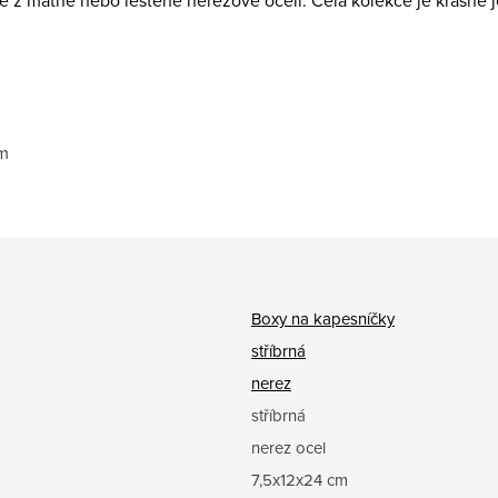
 z matné nebo leštěné nerezové oceli. Celá kolekce je krásně 
cm
Boxy na kapesníčky
stříbrná
nerez
stříbrná
nerez ocel
7,5x12x24 cm