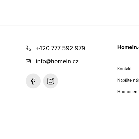
Z
á
Homein.
+420 777 592 979
p
info
@
homein.cz
a
Kontakt
t
Napište ná
í
Hodnocení