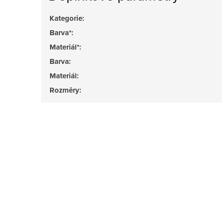
Kategorie
:
Barva*
:
Materiál*
:
Barva
:
Materiál
:
Rozměry
: