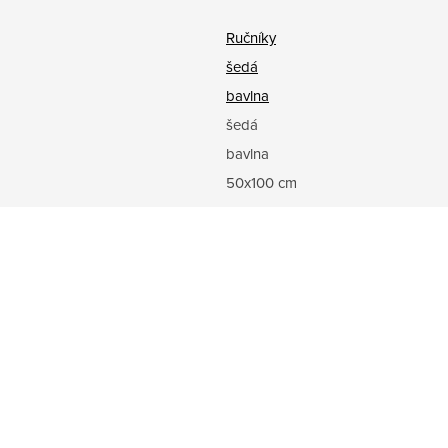
Ručníky
šedá
bavlna
šedá
bavlna
50x100 cm