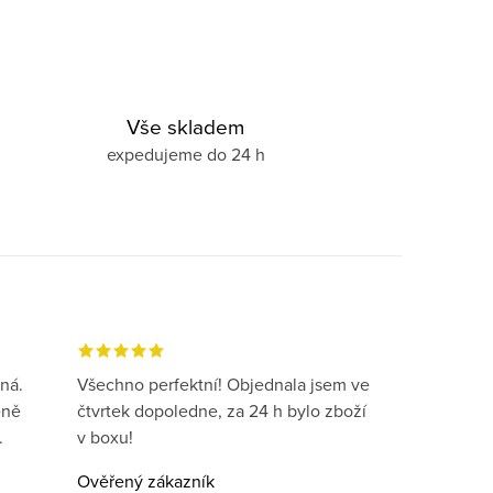
Vše skladem
expedujeme do 24 h
ná.
Všechno perfektní! Objednala jsem ve
eně
čtvrtek dopoledne, za 24 h bylo zboží
.
v boxu!
Ověřený zákazník