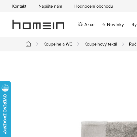
Přejít
Kontakt
Napište nám
Hodnocení obchodu
na
obsah
💥 Akce
⭐ Novinky
By
Koupelna a WC
Koupelnový textil
Ruč
Domů