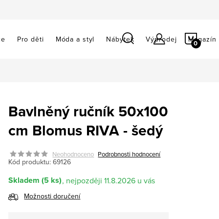
NÁKU
ce
Pro děti
Móda a styl
Nábytek
Výprodej
Magazín
KOŠÍ
Bavlněný ručník 50x100
cm Blomus RIVA - šedý
Neohodnoceno
Podrobnosti hodnocení
Kód produktu:
69126
Skladem
(5 ks)
11.8.2026
Možnosti doručení