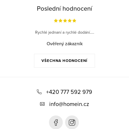
Poslední hodnocení
Rychlé jednaní a rychlé dodání.....
Ověřený zákazník
VŠECHNA HODNOCENÍ
Z
á
+420 777 592 979
p
info
@
homein.cz
a
t