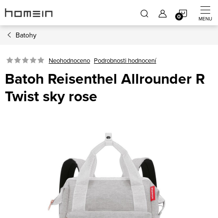
Přejít
NÁKUP
na
obsah
Batohy
KOŠÍK
Neohodnoceno
Podrobnosti hodnocení
Batoh Reisenthel Allrounder R
Twist sky rose