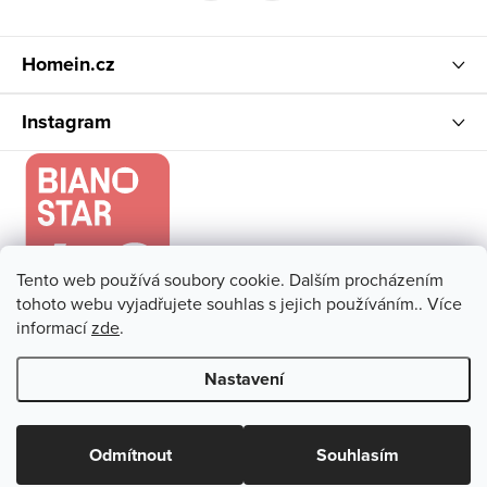
í
Homein.cz
Instagram
Tento web používá soubory cookie. Dalším procházením
tohoto webu vyjadřujete souhlas s jejich používáním.. Více
informací
zde
.
Nastavení
Copyright 2026
Homein.cz
. Všechna práva vyhrazena.
Upravit
nastavení cookies
Odmítnout
Souhlasím
Vytvořil Shoptet