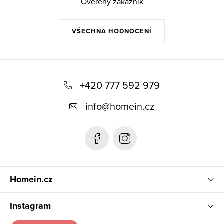
Ověřený zákazník
VŠECHNA HODNOCENÍ
Z
á
+420 777 592 979
p
info
@
homein.cz
a
t
í
Homein.cz
Instagram