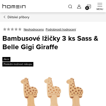
Přejít
NÁKUP
na
obsah
Dětské příbory
KOŠÍK
Neohodnoceno
Podrobnosti hodnocení
Bambusové lžičky 3 ks Sass &
Belle Gigi Giraffe
Akce
Poslední možnost nákupu