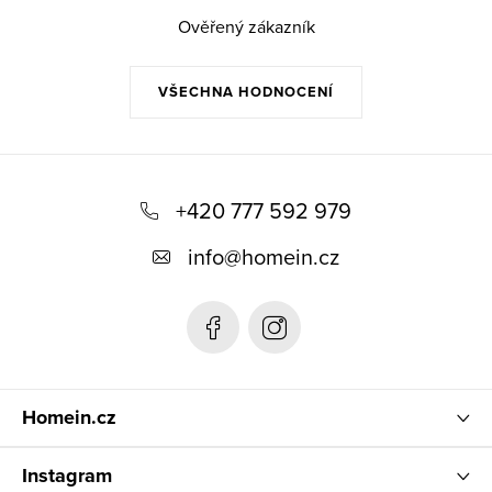
Ověřený zákazník
VŠECHNA HODNOCENÍ
Z
á
+420 777 592 979
p
info
@
homein.cz
a
t
í
Homein.cz
Instagram