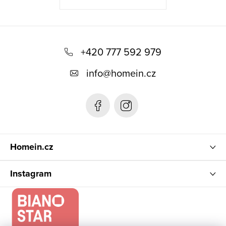
Z
á
+420 777 592 979
p
info
@
homein.cz
a
t
í
Homein.cz
Instagram