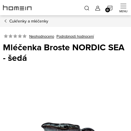
Přejít
NÁKUP
na
obsah
Cukřenky a mléčenky
KOŠÍK
Neohodnoceno
Podrobnosti hodnocení
Mléčenka Broste NORDIC SEA
- šedá