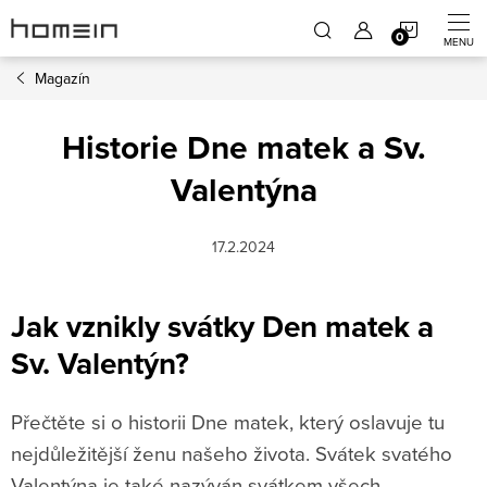
Přejít
NÁKUP
na
obsah
Magazín
KOŠÍK
Historie Dne matek a Sv.
Valentýna
17.2.2024
Jak vznikly svátky Den matek a
Sv. Valentýn?
Přečtěte si o historii Dne matek, který oslavuje tu
nejdůležitější ženu našeho života. Svátek svatého
Valentýna je také nazýván svátkem všech