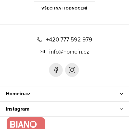
VŠECHNA HODNOCENÍ
Z
á
+420 777 592 979
p
info
@
homein.cz
a
t
í
Homein.cz
Instagram