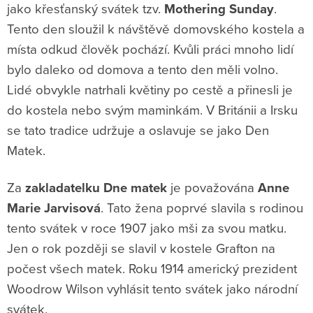
jako křesťanský svátek tzv.
Mothering
Sunday
.
Tento den sloužil k návštěvě domovského kostela a
místa odkud člověk pochází. Kvůli práci mnoho lidí
bylo daleko od domova a tento den měli volno.
Lidé obvykle natrhali květiny po cestě a přinesli je
do kostela nebo svým maminkám. V Británii a Irsku
se tato tradice udržuje a oslavuje se jako Den
Matek.
Za
zakladatelku Dne matek
je považována
Anne
Marie Jarvisová
. Tato žena poprvé slavila s rodinou
tento svátek v roce 1907 jako mši za svou matku.
Jen o rok později se slavil v kostele Grafton na
počest všech matek. Roku 1914 americký prezident
Woodrow Wilson vyhlásit tento svátek jako národní
svátek.