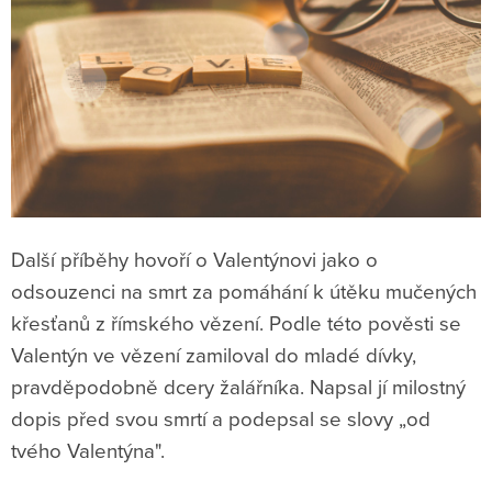
Další příběhy hovoří o Valentýnovi jako o
odsouzenci na smrt za pomáhání k útěku mučených
křesťanů z římského vězení. Podle této pověsti se
Valentýn ve vězení zamiloval do mladé dívky,
pravděpodobně dcery žalářníka. Napsal jí milostný
dopis před svou smrtí a podepsal se slovy „od
tvého Valentýna".