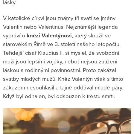
lásky.
V katolické církvi jsou známy tři svatí se jmény
Valentin nebo Valentinus. Nejznámější legenda
vypráví o
knězi Valentýnovi
, který sloužil ve
starověkém Římě ve 3. století našeho letopočtu.
Tehdejší císař Klaudius II. si myslel, že svobodní
muži jsou lepšími vojáky, neboť nejsou zatíženi
láskou a rodinnými povinnostmi. Proto zakázal
svatby mladých mužů. Kněz Valentýn však s tímto
zákazem nesouhlasil a tajně oddával mladé páry.
Když byl odhalen, byl odsouzen k trestu smrti.