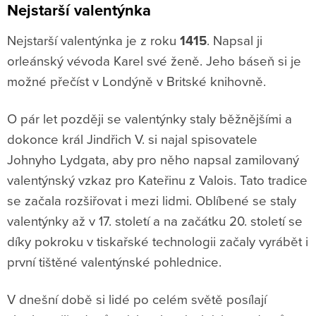
Nejstarší valentýnka
Nejstarší valentýnka je z roku
1415
. Napsal ji
orleánský vévoda Karel své ženě. Jeho báseň si je
možné přečíst v Londýně v Britské knihovně.
O pár let později se valentýnky staly běžnějšími a
dokonce král Jindřich V. si najal spisovatele
Johnyho Lydgata, aby pro něho napsal zamilovaný
valentýnský vzkaz pro Kateřinu z Valois. Tato tradice
se začala rozšiřovat i mezi lidmi. Oblíbené se staly
valentýnky až v 17. století a na začátku 20. století se
díky pokroku v tiskařské technologii začaly vyrábět i
první tištěné valentýnské pohlednice.
V dnešní době si lidé po celém světě posílají