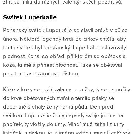
zhruba miliardu různých valentýnských pozdravů.
Svátek Luperkálie
Pohanský svátek Luperkálie se slavil právě v půlce
února. Některé legendy tvrdí, že církev chtěla, aby
tento svátek byl křesťanský. Luperkálie oslavovaly
plodnost. Konal se obřad, při kterém se obětovala
koza, ta měla přinést plodnost. Také se obětoval
pes, ten zase zaručoval čistotu.
Kůže z kozy se rozřezala na proužky, ty se namočily
do krve obětovaných zvířat a těmito pásky se
decentně šlehaly ženy i orná půda. Den před
svátkem Luperkálie ženy napsaly svoje jména na
papírek, ty vložily do urny. Mladí muži tahali z urny
lísteček, s dívkou, jejíž jméno vytáhli, museli celý rok