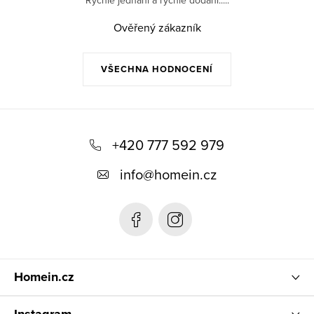
Rychlé jednaní a rychlé dodání.....
Ověřený zákazník
VŠECHNA HODNOCENÍ
Z
á
+420 777 592 979
p
info
@
homein.cz
a
t
í
Homein.cz