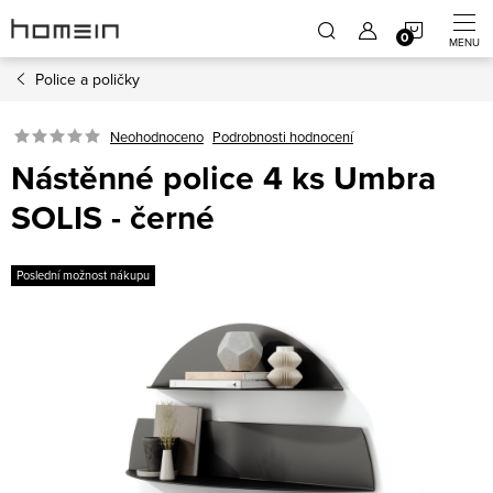
Přejít
NÁKUP
na
obsah
Police a poličky
KOŠÍK
Neohodnoceno
Podrobnosti hodnocení
Nástěnné police 4 ks Umbra
SOLIS - černé
Poslední možnost nákupu