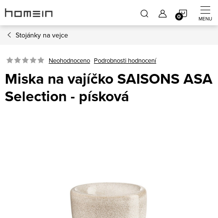
Přejít
NÁKUP
na
obsah
Stojánky na vejce
KOŠÍK
Neohodnoceno
Podrobnosti hodnocení
Miska na vajíčko SAISONS ASA
Selection - písková