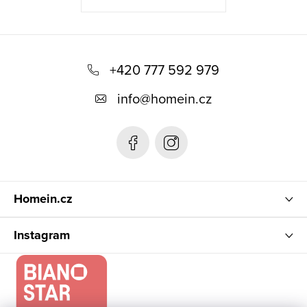
Z
á
+420 777 592 979
p
info
@
homein.cz
a
t
í
Homein.cz
Instagram