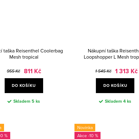
cí taška Reisenthel Coolerbag
Nákupní taška Reisenth
Mesh tropical
Loopshopper L Mesh trop
811 Kč
1 313 Kč
955 Kč
1 545 Kč
DO KOŠÍKU
DO KOŠÍKU
Skladem
5 ks
Skladem
4 ks
a
Novinka
30 %
-10 %