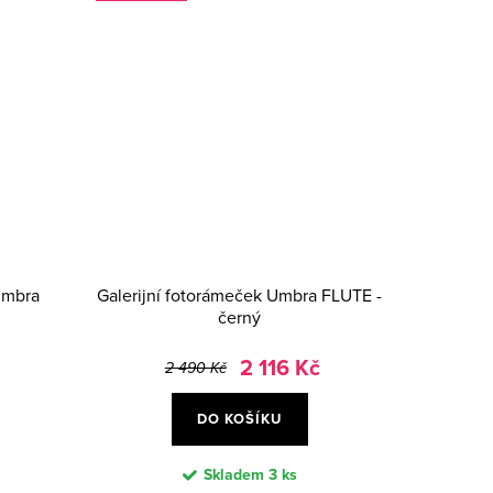
Umbra
Galerijní fotorámeček Umbra FLUTE -
černý
2 116 Kč
2 490 Kč
DO KOŠÍKU
Skladem
3 ks