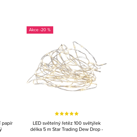
-20 %
 papír
LED světelný řetěz 100 světýlek
ý
délka 5 m Star Trading Dew Drop -
stříbrný