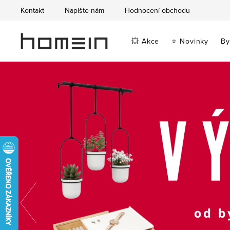
Přejít
Kontakt
Napište nám
Hodnocení obchodu
na
obsah
💥 Akce
⭐ Novinky
By
B
y
t
o
v
Předchozí
é