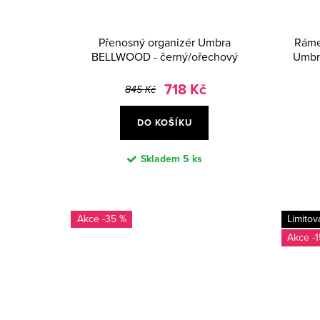
Přenosný organizér Umbra
Ráme
BELLWOOD - černý/ořechový
Umbr
718 Kč
845 Kč
DO KOŠÍKU
Skladem
5 ks
-35 %
Limitov
-