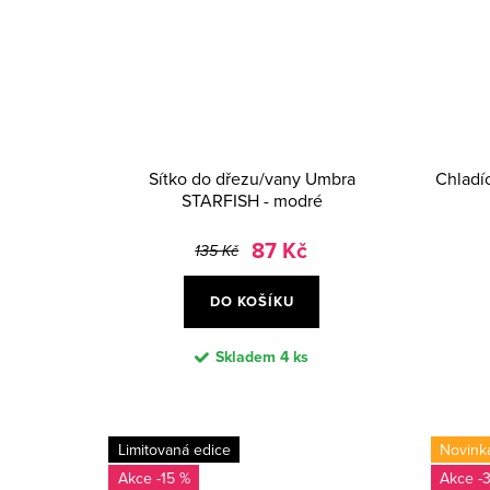
Sítko do dřezu/vany Umbra
Chladí
STARFISH - modré
87 Kč
135 Kč
DO KOŠÍKU
Skladem
4 ks
Limitovaná edice
Novink
-15 %
-