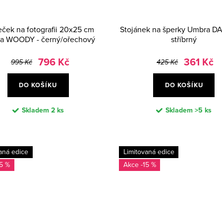
ček na fotografii 20x25 cm
Stojánek na šperky Umbra DA
a WOODY - černý/ořechový
stříbrný
796 Kč
361 Kč
995 Kč
425 Kč
DO KOŠÍKU
DO KOŠÍKU
Skladem
2 ks
Skladem
>5 ks
aná edice
Limitovaná edice
15 %
-15 %