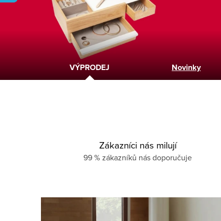
d
o
p
VÝPRODEJ
Novinky
l
ň
k
Zákazníci nás milují
y
99 % zákazníků nás doporučuje
H
o