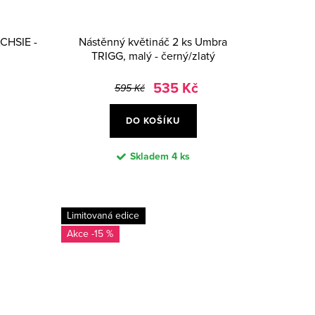
CHSIE -
Nástěnný květináč 2 ks Umbra
TRIGG, malý - černý/zlatý
535 Kč
595 Kč
DO KOŠÍKU
Skladem
4 ks
Limitovaná edice
-15 %