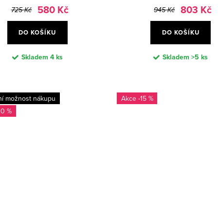
580 Kč
803 Kč
725 Kč
945 Kč
DO KOŠÍKU
DO KOŠÍKU
Skladem
4 ks
Skladem
>5 ks
ní možnost nákupu
-15 %
20 %